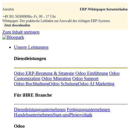
Anrufen
ERP-Whitepaper herunterladen
+49 391-5630690
Mo–Fr, 09 – 17 Uhr
Whitepaper: Der praktische Leitfaden zur Auswahl des richtigen ERP-Systems
Jetzt downloaden
Zum Inhalt springen
Unsere Leistungen
Dienstleistungen
Odoo ERP-Beratung & Strategie
Odoo Einführung
Odoo
Customization
Odoo Migration
Odoo Support
Odoo Buchhaltung
Odoo Schulung
Odoo AI Marketing
Für iHRE Branche
Dienstleistungsunternehmen
Fertigungsunternehmen
Handelsunternehmen
Start-ups
Photovoltaik
Odoo