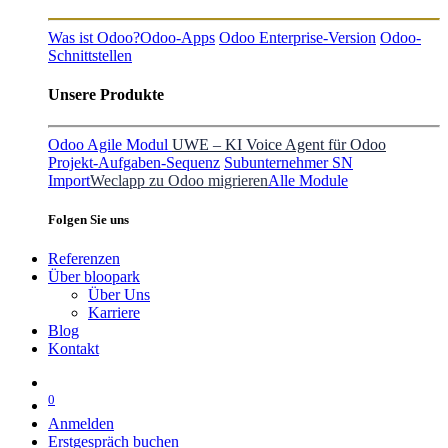
Was ist Odoo?
Odoo-Apps
Odoo Enterprise-Version
Odoo-
Schnittstellen
Unsere Produkte
Odoo Agile Modul
UWE – KI Voice Agent für Odoo
Projekt-Aufgaben-Sequenz
Subunternehmer SN
Import
Weclapp zu Odoo migrieren
Alle Module
Folgen Sie uns
Referenzen
Über bloopark
Über Uns
Karriere
Blog
Kontakt
0
Anmelden
Erstgespräch buchen