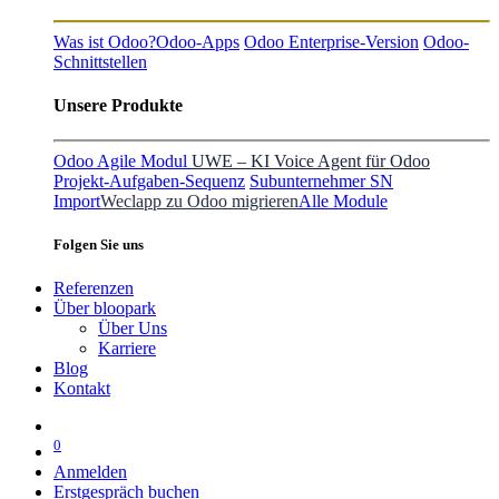
Was ist Odoo?
Odoo-Apps
Odoo Enterprise-Version
Odoo-
Schnittstellen
Unsere Produkte
Odoo Agile Modul
UWE – KI Voice Agent für Odoo
Projekt-Aufgaben-Sequenz
Subunternehmer SN
Import
Weclapp zu Odoo migrieren
Alle Module
Folgen Sie uns
Referenzen
Über bloopark
Über Uns
Karriere
Blog
Kontakt
0
Anmelden
Erstgespräch buchen