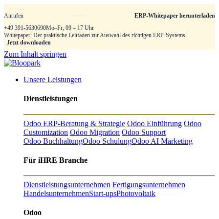
Anrufen
ERP-Whitepaper herunterladen
+49 391-5630690
Mo–Fr, 09 – 17 Uhr
Whitepaper: Der praktische Leitfaden zur Auswahl des richtigen ERP-Systems
Jetzt downloaden
Zum Inhalt springen
Unsere Leistungen
Dienstleistungen
Odoo ERP-Beratung & Strategie
Odoo Einführung
Odoo
Customization
Odoo Migration
Odoo Support
Odoo Buchhaltung
Odoo Schulung
Odoo AI Marketing
Für iHRE Branche
Dienstleistungsunternehmen
Fertigungsunternehmen
Handelsunternehmen
Start-ups
Photovoltaik
Odoo