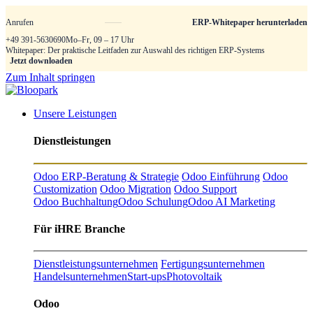
Anrufen
ERP-Whitepaper herunterladen
+49 391-5630690
Mo–Fr, 09 – 17 Uhr
Whitepaper: Der praktische Leitfaden zur Auswahl des richtigen ERP-Systems
Jetzt downloaden
Zum Inhalt springen
Unsere Leistungen
Dienstleistungen
Odoo ERP-Beratung & Strategie
Odoo Einführung
Odoo
Customization
Odoo Migration
Odoo Support
Odoo Buchhaltung
Odoo Schulung
Odoo AI Marketing
Für iHRE Branche
Dienstleistungsunternehmen
Fertigungsunternehmen
Handelsunternehmen
Start-ups
Photovoltaik
Odoo