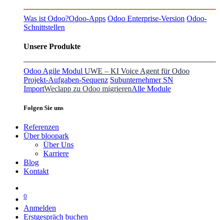
Was ist Odoo?
Odoo-Apps
Odoo Enterprise-Version
Odoo-
Schnittstellen
Unsere Produkte
Odoo Agile Modul
UWE – KI Voice Agent für Odoo
Projekt-Aufgaben-Sequenz
Subunternehmer SN
Import
Weclapp zu Odoo migrieren
Alle Module
Folgen Sie uns
Referenzen
Über bloopark
Über Uns
Karriere
Blog
Kontakt
0
Anmelden
Erstgespräch buchen