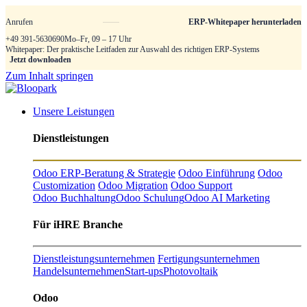
Anrufen
ERP-Whitepaper herunterladen
+49 391-5630690
Mo–Fr, 09 – 17 Uhr
Whitepaper: Der praktische Leitfaden zur Auswahl des richtigen ERP-Systems
Jetzt downloaden
Zum Inhalt springen
Unsere Leistungen
Dienstleistungen
Odoo ERP-Beratung & Strategie
Odoo Einführung
Odoo
Customization
Odoo Migration
Odoo Support
Odoo Buchhaltung
Odoo Schulung
Odoo AI Marketing
Für iHRE Branche
Dienstleistungsunternehmen
Fertigungsunternehmen
Handelsunternehmen
Start-ups
Photovoltaik
Odoo