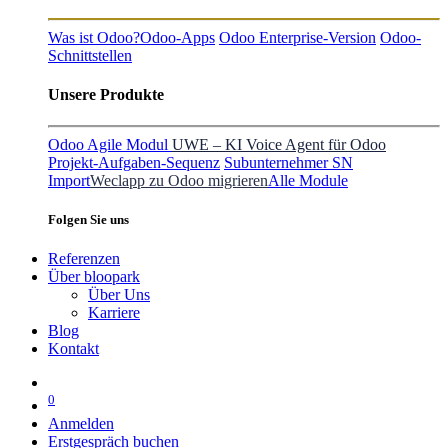
Was ist Odoo?
Odoo-Apps
Odoo Enterprise-Version
Odoo-
Schnittstellen
Unsere Produkte
Odoo Agile Modul
UWE – KI Voice Agent für Odoo
Projekt-Aufgaben-Sequenz
Subunternehmer SN
Import
Weclapp zu Odoo migrieren
Alle Module
Folgen Sie uns
Referenzen
Über bloopark
Über Uns
Karriere
Blog
Kontakt
0
Anmelden
Erstgespräch buchen