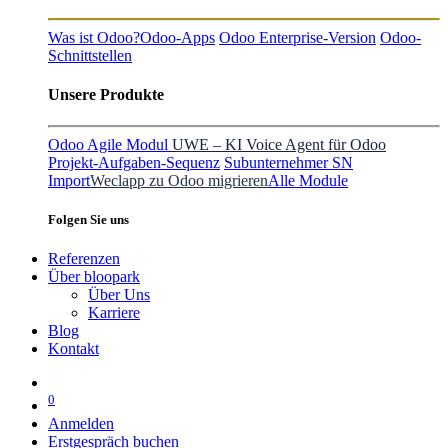
Was ist Odoo?
Odoo-Apps
Odoo Enterprise-Version
Odoo-
Schnittstellen
Unsere Produkte
Odoo Agile Modul
UWE – KI Voice Agent für Odoo
Projekt-Aufgaben-Sequenz
Subunternehmer SN
Import
Weclapp zu Odoo migrieren
Alle Module
Folgen Sie uns
Referenzen
Über bloopark
Über Uns
Karriere
Blog
Kontakt
0
Anmelden
Erstgespräch buchen