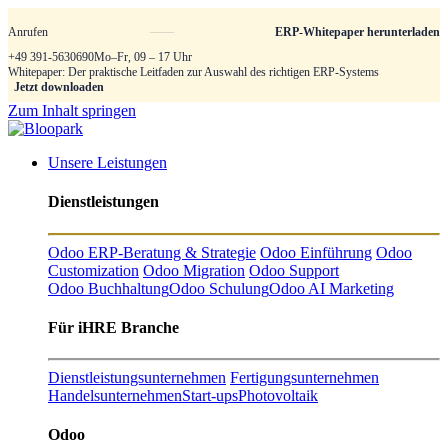
Anrufen
ERP-Whitepaper herunterladen
+49 391-5630690
Mo–Fr, 09 – 17 Uhr
Whitepaper: Der praktische Leitfaden zur Auswahl des richtigen ERP-Systems
Jetzt downloaden
Zum Inhalt springen
Unsere Leistungen
Dienstleistungen
Odoo ERP-Beratung & Strategie
Odoo Einführung
Odoo
Customization
Odoo Migration
Odoo Support
Odoo Buchhaltung
Odoo Schulung
Odoo AI Marketing
Für iHRE Branche
Dienstleistungsunternehmen
Fertigungsunternehmen
Handelsunternehmen
Start-ups
Photovoltaik
Odoo