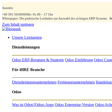
Anrufen
+49 391-5630690
Mo–Fr, 09 – 17 Uhr
Whitepaper: Der praktische Leitfaden zur Auswahl des richtigen ERP-Systems
J
Zum Inhalt springen
Unsere Leistungen
Dienstleistungen
Odoo ERP-Beratung & Strategie
Odoo Einführung
Odoo Cust
Für iHRE Branche
Dienstleistungsunternehmen
Fertigungsunternehmen
Handelsu
Odoo
Was ist Odoo?
Odoo-Apps
Odoo Enterprise-Version
Odoo-Schni