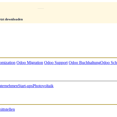
etzt downloaden
omization
Odoo Migration
Odoo Support
Odoo Buchhaltung
Odoo Sch
nternehmen
Start-ups
Photovoltaik
ttstellen