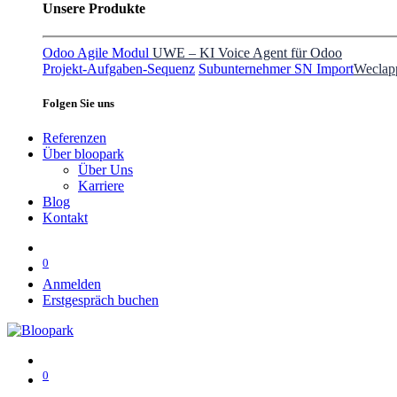
Unsere Produkte
Odoo Agile Modul
UWE – KI Voice Agent für Odoo
Projekt-Aufgaben-Sequenz
Subunternehmer SN Import
Weclap
Folgen Sie uns
Referenzen
Über bloopark
Über Uns
Karriere
Blog
Kontakt
0
Anmelden
Erstgespräch buchen
0