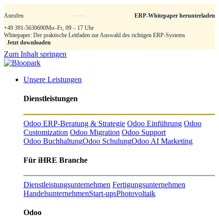
Anrufen
ERP-Whitepaper herunterladen
+49 391-5630690
Mo–Fr, 09 – 17 Uhr
Whitepaper: Der praktische Leitfaden zur Auswahl des richtigen ERP-Systems
Jetzt downloaden
Zum Inhalt springen
Unsere Leistungen
Dienstleistungen
Odoo ERP-Beratung & Strategie
Odoo Einführung
Odoo
Customization
Odoo Migration
Odoo Support
Odoo Buchhaltung
Odoo Schulung
Odoo AI Marketing
Für iHRE Branche
Dienstleistungsunternehmen
Fertigungsunternehmen
Handelsunternehmen
Start-ups
Photovoltaik
Odoo