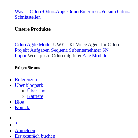
Was ist Odoo?
Odoo-Apps
Odoo Enterprise-Version
Odoo-
Schnittstellen
Unsere Produkte
Odoo Agile Modul
UWE – KI Voice Agent für Odoo
Projekt-Aufgaben-Sequenz
Subunternehmer SN
Import
Weclapp zu Odoo migrieren
Alle Module
Folgen Sie uns
Referenzen
Über bloopark
Über Uns
Karriere
Blog
Kontakt
0
Anmelden
Erstgespräch buchen