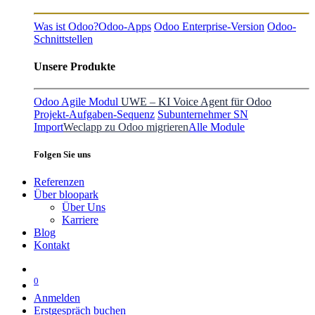
Was ist Odoo?
Odoo-Apps
Odoo Enterprise-Version
Odoo-
Schnittstellen
Unsere Produkte
Odoo Agile Modul
UWE – KI Voice Agent für Odoo
Projekt-Aufgaben-Sequenz
Subunternehmer SN
Import
Weclapp zu Odoo migrieren
Alle Module
Folgen Sie uns
Referenzen
Über bloopark
Über Uns
Karriere
Blog
Kontakt
0
Anmelden
Erstgespräch buchen