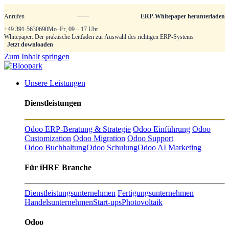
Anrufen
ERP-Whitepaper herunterladen
+49 391-5630690
Mo–Fr, 09 – 17 Uhr
Whitepaper: Der praktische Leitfaden zur Auswahl des richtigen ERP-Systems
Jetzt downloaden
Zum Inhalt springen
Unsere Leistungen
Dienstleistungen
Odoo ERP-Beratung & Strategie
Odoo Einführung
Odoo
Customization
Odoo Migration
Odoo Support
Odoo Buchhaltung
Odoo Schulung
Odoo AI Marketing
Für iHRE Branche
Dienstleistungsunternehmen
Fertigungsunternehmen
Handelsunternehmen
Start-ups
Photovoltaik
Odoo