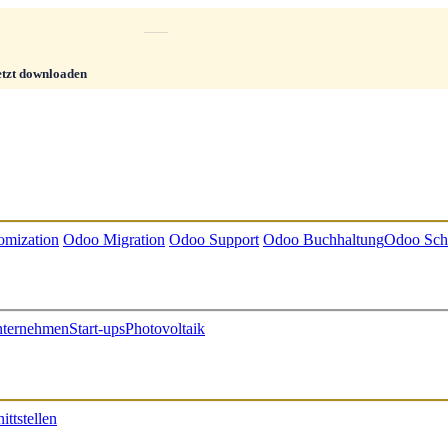
etzt downloaden
omization
Odoo Migration
Odoo Support
Odoo Buchhaltung
Odoo Sch
nternehmen
Start-ups
Photovoltaik
ttstellen