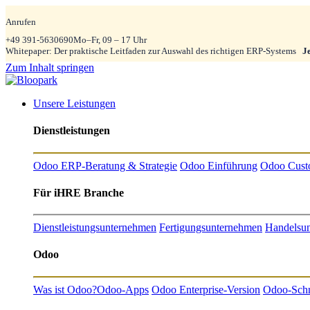
Anrufen
+49 391-5630690
Mo–Fr, 09 – 17 Uhr
Whitepaper: Der praktische Leitfaden zur Auswahl des richtigen ERP-Systems
J
Zum Inhalt springen
Unsere Leistungen
Dienstleistungen
Odoo ERP-Beratung & Strategie
Odoo Einführung
Odoo Cust
Für iHRE Branche
Dienstleistungsunternehmen
Fertigungsunternehmen
Handelsu
Odoo
Was ist Odoo?
Odoo-Apps
Odoo Enterprise-Version
Odoo-Schni