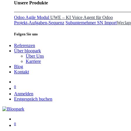
Unsere Produkte
Odoo Agile Modul
UWE – KI Voice Agent für Odoo
Projekt-Aufgaben-Sequenz
Subunternehmer SN Import
Weclap
Folgen Sie uns
Referenzen
Über bloopark
Über Uns
Karriere
Blog
Kontakt
0
Anmelden
Erstgespräch buchen
0