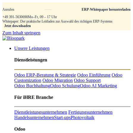
Anrufen
ERP-Whitepaper herunterladen
+49 391-5630690
Mo–Fr, 09 – 17 Uhr
Whitepaper: Der praktische Leitfaden zur Auswahl des richtigen ERP-Systems
Jetzt downloaden
Zum Inhalt springen
Unsere Leistungen
Dienstleistungen
Odoo ERP-Beratung & Strategie
Odoo Einführung
Odoo
Customization
Odoo Migration
Odoo Support
Odoo Buchhaltung
Odoo Schulung
Odoo AI Marketing
Für iHRE Branche
Dienstleistungsunternehmen
Fertigungsunternehmen
Handelsunternehmen
Start-ups
Photovoltaik
Odoo