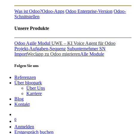
Was ist Odoo?
Odoo-Apps
Odoo Enterprise-Version
Odoo-
Schnittstellen
Unsere Produkte
Odoo Agile Modul
UWE – KI Voice Agent für Odoo
Projekt-Aufgaben-Sequenz
Subunternehmer SN
Import
Weclapp zu Odoo migrieren
Alle Module
Folgen Sie uns
Referenzen
Über bloopark
Über Uns
Karriere
Blog
Kontakt
0
Anmelden
Erstgespräch buchen